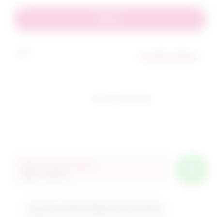
Registrar
5
Grandes vitórias
Bónus de boas-vindas
9.6
100% + 100 FS
Suporte ao cliente disponível o dia inteiro