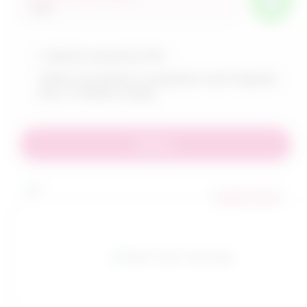
9.4
100%
Cashback semanal até 20%
Títulos de produtores consagrados como Pragmatic
Play e Evolution Gaming
Registrar
8
Suporte local