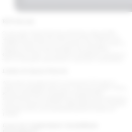
RTP Elevado
O nosso jogo Chicken Road tem um RTP que chega até 98%,
ultrapassando a maioria das opções do mercado. Projetámos um
equilíbrio perfeito entre risco e recompensa, oferecendo a todos os
jogadores, mesmo os mais destemidos, uma oportunidade
equilibrada de vitória. Com este índice de pagamento, posiciona-se
entre os crash games mais benéficos e justos para os participantes.
Limites de Aposta Flexíveis
Pode iniciar com apenas 0,01 € ou arriscar até 150 € numa só
jogada. Esta abrangente gama torna-o viável para qualquer carteira,
seja para experimentar ou perseguir um grande prémio.
Desenvolvemos esta versatilidade para satisfazer desde apostadores
casuais até veteranos experientes. Independentemente do montante,
cada aposta oferece uma oportunidade genuína de ganhar até
10.000 €.
Graus de Complexidade e Instabilidade
Personalizável