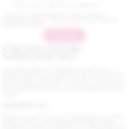
Ganhe e saque usando cartão ou criptomoedas.
Cada etapa em Chicken Road tem 3 minutos de duração,
apresentando desafios no formato de masmorra que testarão suas
habilidades estratégicas.
Jogar Agora
O Que Torna o Nosso Jogo
Verdadeiramente Único?
O nosso jogo Chicken Road foi pensado com fases breves,
recompensas generosas e uma estética que desafia as convenções. A
dinâmica de jogo é fácil de entender mas cheia de surpresas, como
atravessar uma pista em chamas – um único erro e a aventura acaba.
Aceita o desafio, domina cada avanço e cada partida pode valer até
10.000 €.
Jogabilidade Única
Diferente dos estilos convencionais, Chicken Road não usa roletas,
baralhos ou bobinas. Guias uma personagem degrau a degrau,
esquivando-se de perigos e almejando a meta. Cada ação representa