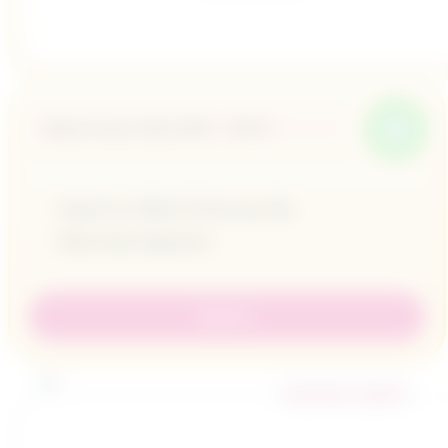
10
Bónus de boas-vindas 100% + 100 FS
Suporte ao cliente 24 horas por dia
Modo demo disponível
Registrar
2
Depósitos rápidos