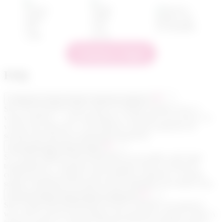
Começar a Jogar
FAQ
O aplicativo Chicken Road é realmente autêntico?
Sim. Nós da InOut Games somos os criadores oficiais. Esta é a
versão autêntica — sem reproduções ou alterações de terceiros. As
versões para aplicativo e web utilizam a mesma arquitetura de
servidor, que passa por atualizações frequentes.
É permitido jogar Chicken Road?
Se os jogos digitais forem autorizados na sua região, pode jogar
tranquilamente. Cumprimos rigorosamente todas as normas de
certificação para assegurar uma experiência equitativa. Consulte
sempre a legislação local antes de fazer depósitos com fundos reais.
É possível jogar Chicken Road no telemóvel?
Sim. O jogo roda perfeitamente em iOS, Android e navegadores
web. Não é preciso fazer qualquer descarga para começar a jogar. A